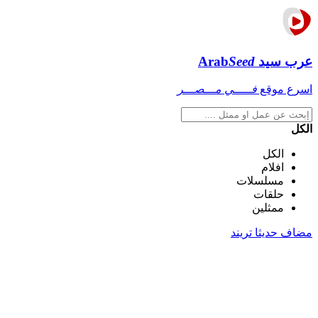
عرب سيد
Seed
Arab
اسرع موقع
فـــــي مـــصـــر
الكل
الكل
افلام
مسلسلات
حلقات
ممثلين
مضاف حديثا
تريند