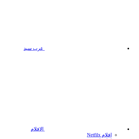
عرب سيد
الافلام
افلام Netfilx