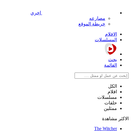
اخري
مصارعه
خريطة الموقع
الافلام
المسلسلات
بحث
القائمة
الكل
افلام
مسلسلات
حلقات
ممثلين
الاكثر مشاهدة
The Witcher