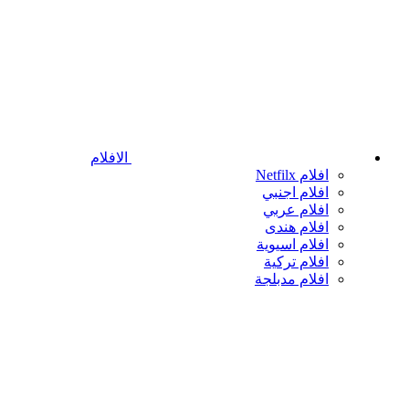
الافلام
افلام Netfilx
افلام اجنبي
افلام عربي
افلام هندى
افلام اسيوية
افلام تركية
افلام مدبلجة