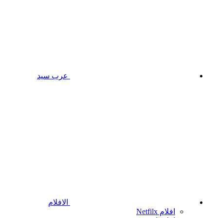
عرب سيد
الافلام
افلام Netfilx