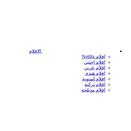
الافلام
افلام Netfilx
افلام اجنبي
افلام عربي
افلام هندى
افلام اسيوية
افلام تركية
افلام مدبلجة