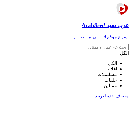
عرب سيد
Seed
Arab
اسرع موقع
فـــــي مـــصـــر
الكل
الكل
افلام
مسلسلات
حلقات
ممثلين
مضاف حديثا
تريند