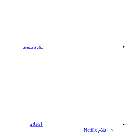
عرب سيد
الافلام
افلام Netfilx