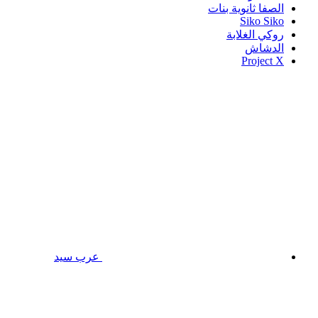
الصفا ثانوية بنات
Siko Siko
روكي الغلابة
الدشاش
Project X
عرب سيد