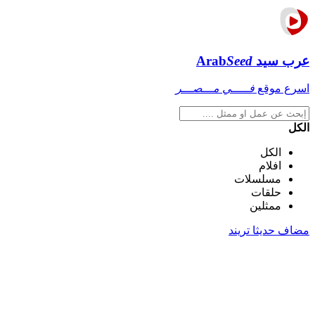
عرب سيد
Seed
Arab
اسرع موقع
فـــــي مـــصـــر
الكل
الكل
افلام
مسلسلات
حلقات
ممثلين
مضاف حديثا
تريند