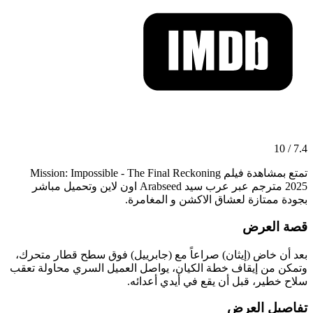
7.4 / 10
تمتع بمشاهدة فيلم Mission: Impossible - The Final Reckoning
2025 مترجم عبر عرب سيد Arabseed اون لاين وتحميل مباشر
بجودة ممتازة لعشاق الاكشن و المغامرة.
قصة العرض
بعد أن خاض (إيثان) صراعاً مع (جابرييل) فوق سطح قطار متحرك،
وتمكن من إيقاف خطة الكيان، يواصل العميل السري محاولة تعقب
سلاح خطير، قبل أن يقع في أيدي أعدائه.
تفاصيل العرض