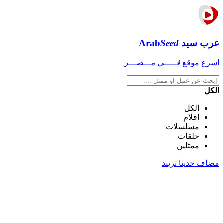
عرب سيد
Seed
Arab
اسرع موقع
فـــــي مـــصـــر
الكل
الكل
افلام
مسلسلات
حلقات
ممثلين
مضاف حديثا
تريند