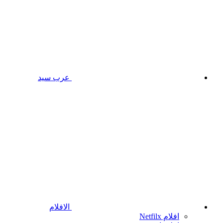
عرب سيد
الافلام
افلام Netfilx