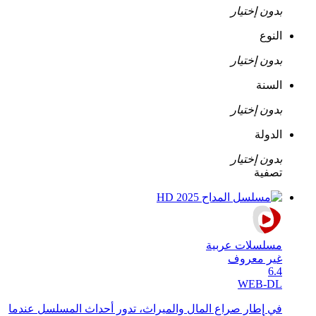
بدون إختيار
النوع
بدون إختيار
السنة
بدون إختيار
الدولة
بدون إختيار
تصفية
مسلسلات عربية
غير معروف
6.4
WEB-DL
في إطار صراع المال والميراث، تدور أحداث المسلسل عندما