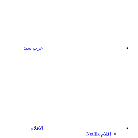
عرب سيد
الافلام
افلام Netfilx