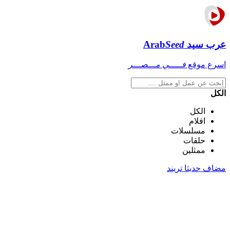
عرب سيد
Seed
Arab
اسرع موقع
فـــــي مـــصـــر
الكل
الكل
افلام
مسلسلات
حلقات
ممثلين
مضاف حديثا
تريند