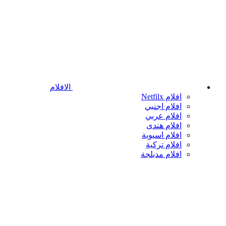
الافلام
افلام Netfilx
افلام اجنبي
افلام عربي
افلام هندى
افلام اسيوية
افلام تركية
افلام مدبلجة