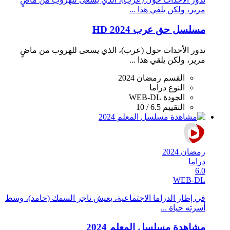
مرير، ولكن يلقي هذا ...
مسلسل حق عرب 2024 HD
تدور الأحداث حول (عرب)، الذي يسعى للهروب من ماضٍ
مرير، ولكن يلقي هذا ...
القسم
رمضان 2024
النوع
دراما
الجودة
WEB-DL
التقييم
6.5 / 10
رمضان 2024
دراما
6.0
WEB-DL
في إطار الدراما الاجتماعية، يعيش تاجر السمك (حامد)، وسط
أسرته حياة ...
مشاهدة مسلسل المعلم 2024