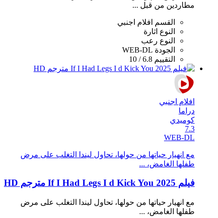
مطاردين من قبل ...
القسم
افلام اجنبي
النوع
اثارة
النوع
رعب
الجودة
WEB-DL
التقييم
6.8 / 10
افلام اجنبي
دراما
كوميدي
7.3
WEB-DL
مع انهيار حياتها من حولها، تحاول ليندا التغلب على مرض
طفلها الغامض، ...
فيلم If I Had Legs I d Kick You 2025 مترجم HD
مع انهيار حياتها من حولها، تحاول ليندا التغلب على مرض
طفلها الغامض، ...