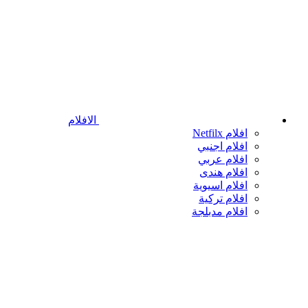
الافلام
افلام Netfilx
افلام اجنبي
افلام عربي
افلام هندى
افلام اسيوية
افلام تركية
افلام مدبلجة