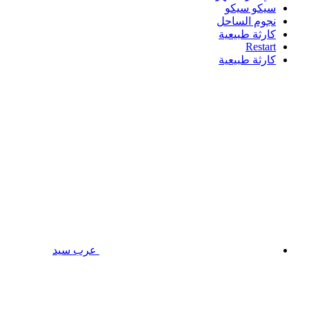
سيكو سيكو
نجوم الساحل
كارثة طبيعية
Restart
كارثة طبيعية
عرب سيد