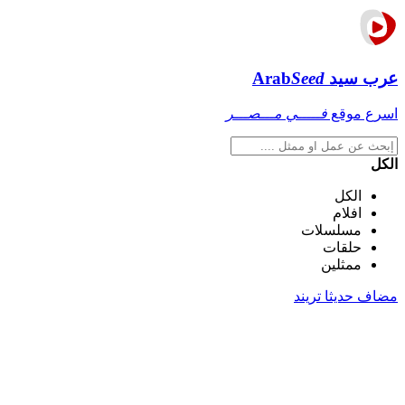
عرب سيد
Seed
Arab
اسرع موقع
فـــــي مـــصـــر
الكل
الكل
افلام
مسلسلات
حلقات
ممثلين
مضاف حديثا
تريند