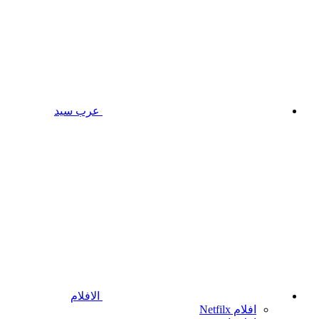
عرب سيد
الافلام
افلام Netfilx