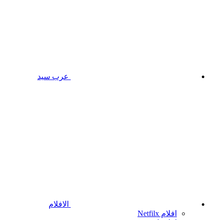
عرب سيد
الافلام
افلام Netfilx