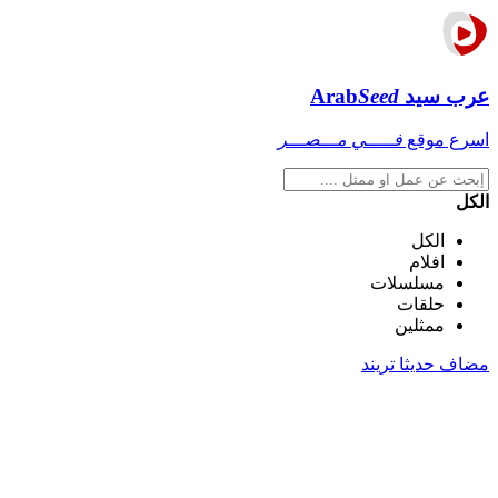
عرب سيد
Seed
Arab
اسرع موقع
فـــــي مـــصـــر
الكل
الكل
افلام
مسلسلات
حلقات
ممثلين
مضاف حديثا
تريند