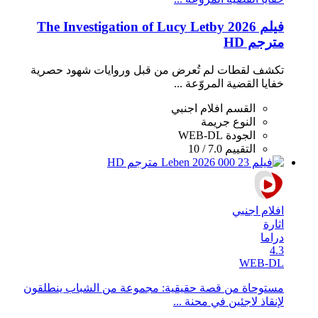
فيلم The Investigation of Lucy Letby 2026
مترجم HD
تكشف لقطات لم تُعرض من قبل وروايات شهود حصرية
خفايا القضية المروّعة ...
القسم
افلام اجنبي
النوع
جريمة
الجودة
WEB-DL
التقييم
7.0 / 10
افلام اجنبي
اثارة
دراما
4.3
WEB-DL
مستوحاة من قصة حقيقية: مجموعة من الشباب ينطلقون
لإنقاذ لاجئين في محنة ...