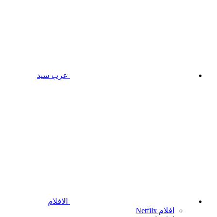
عرب سيد
الافلام
افلام Netfilx