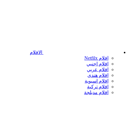
الافلام
افلام Netfilx
افلام اجنبي
افلام عربي
افلام هندى
افلام اسيوية
افلام تركية
افلام مدبلجة