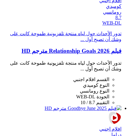
افلام اجنبي
كوميدي
رومانسي
8.7
WEB-DL
تدور الأحداث حول لياه منتجة تلفزيونية طموحة كانت على
وشك أن تصبح أول ...
فيلم Relationship Goals 2026 مترجم HD
تدور الأحداث حول لياه منتجة تلفزيونية طموحة كانت على
وشك أن تصبح أول ...
القسم
افلام اجنبي
النوع
كوميدي
النوع
رومانسي
الجودة
WEB-DL
التقييم
8.7 / 10
افلام اجنبي
دراما