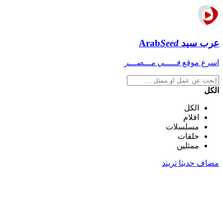
عرب سيد
Seed
Arab
اسرع موقع
فـــــي مـــصـــر
الكل
الكل
افلام
مسلسلات
حلقات
ممثلين
مضاف حديثا
تريند