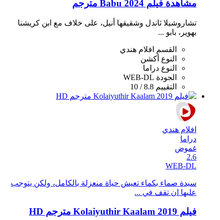
مشاهدة فيلم Babu 2024 مترجم
تشاروشيلا ثاندل وشقيقها أنيل، على خلاف مع ابن كريشنا
بهوير، بابو ...
القسم
افلام هندي
النوع
أكشن
النوع
دراما
الجودة
WEB-DL
التقييم
8.8 / 10
افلام هندي
دراما
غموض
2.6
WEB-DL
سيدة صماء بكماء تعيش حياة منعزلة بالكامل، ولكن يتوجب
عليها ان تقف في ...
فيلم Kolaiyuthir Kaalam 2019 مترجم HD