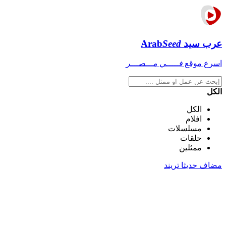
عرب سيد
Seed
Arab
اسرع موقع
فـــــي مـــصـــر
الكل
الكل
افلام
مسلسلات
حلقات
ممثلين
مضاف حديثا
تريند