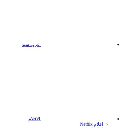
عرب سيد
الافلام
افلام Netfilx