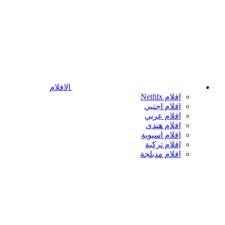
الافلام
افلام Netfilx
افلام اجنبي
افلام عربي
افلام هندى
افلام اسيوية
افلام تركية
افلام مدبلجة