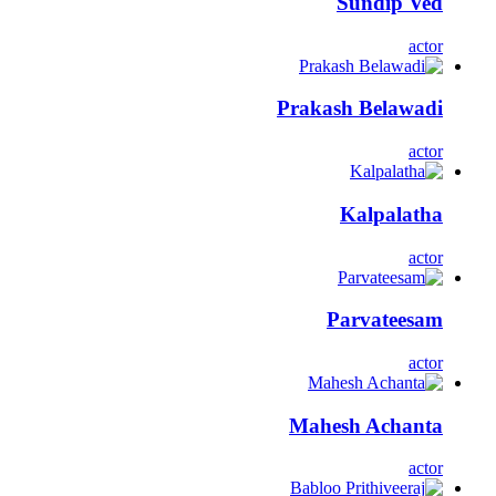
Sundip Ved
actor
Prakash Belawadi
actor
Kalpalatha
actor
Parvateesam
actor
Mahesh Achanta
actor