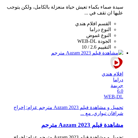
سيدة صماء بكماء تعيش حياة منعزلة بالكامل، ولكن يتوجب
عليها ان تقف في ...
القسم
افلام هندي
النوع
دراما
النوع
غموض
الجودة
WEB-DL
التقييم
2.6 / 10
افلام هندي
دراما
جريمة
6.0
WEB-DL
تحميل و مشاهدة فيلم Aazam 2023 مترجم عزام: إخراج
شرافان تيواري. مع ...
مشاهدة فيلم Aazam 2023 مترجم
تحميل و مشاهدة فيلم Aazam 2023 مترجم عزام: إخراج