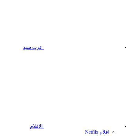
عرب سيد
الافلام
افلام Netfilx