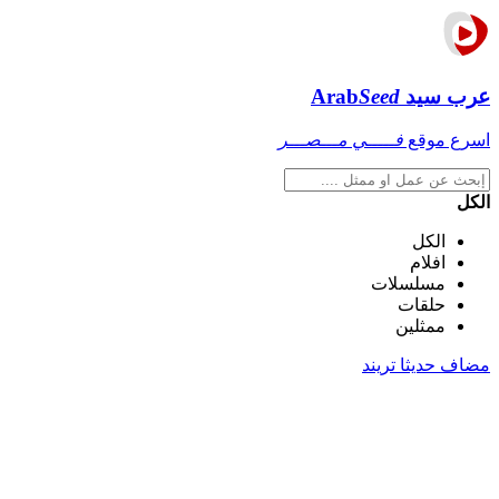
عرب سيد
Seed
Arab
اسرع موقع
فـــــي مـــصـــر
الكل
الكل
افلام
مسلسلات
حلقات
ممثلين
مضاف حديثا
تريند