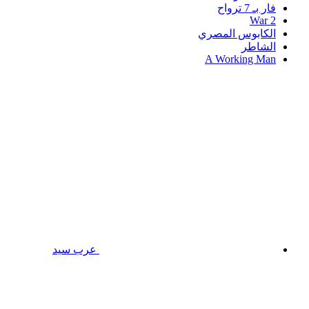
فار بـ 7 ترواح
War 2
الكابوس المصري
الشاطر
A Working Man
عرب سيد