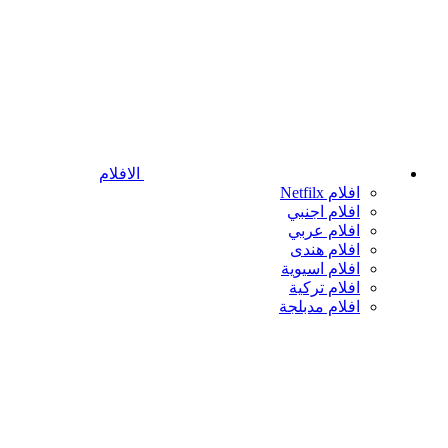
الافلام
افلام Netfilx
افلام اجنبي
افلام عربي
افلام هندى
افلام اسيوية
افلام تركية
افلام مدبلجة