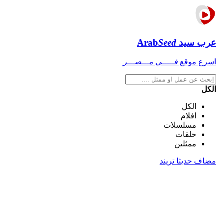
عرب سيد
Seed
Arab
اسرع موقع
فـــــي مـــصـــر
الكل
الكل
افلام
مسلسلات
حلقات
ممثلين
مضاف حديثا
تريند