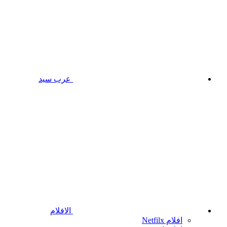
عرب سيد
الافلام
افلام Netfilx