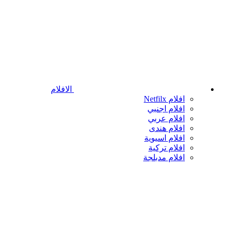
الافلام
افلام Netfilx
افلام اجنبي
افلام عربي
افلام هندى
افلام اسيوية
افلام تركية
افلام مدبلجة