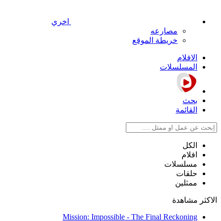
اخري
مصارعه
خريطة الموقع
الافلام
المسلسلات
بحث
القائمة
الكل
افلام
مسلسلات
حلقات
ممثلين
الاكثر مشاهدة
Mission: Impossible - The Final Reckoning