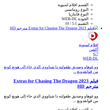
القسم
افلام اسيوية
النوع
رومانسي
النوع
فانتازيا
الجودة
WEB-DL
التقييم
5.1 / 10
افلام اسيوية
أكشن
6.7
WEB-DL
وو غوهاو وصديق طفولته دا شياووي الذي جاء إلى هونغ كونغ
من قوانغدونغ ...
فيلم Extras for Chasing The Dragon 2023
مترجم HD
وو غوهاو وصديق طفولته دا شياووي الذي جاء إلى هونغ كونغ
من قوانغدونغ ...
القسم
افلام اسيوية