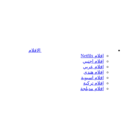
الافلام
افلام Netfilx
افلام اجنبي
افلام عربي
افلام هندى
افلام اسيوية
افلام تركية
افلام مدبلجة