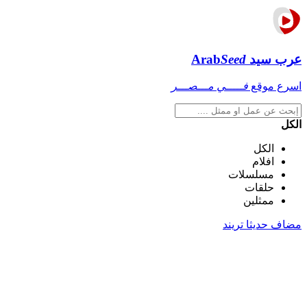
عرب سيد
Seed
Arab
اسرع موقع
فـــــي مـــصـــر
الكل
الكل
افلام
مسلسلات
حلقات
ممثلين
مضاف حديثا
تريند