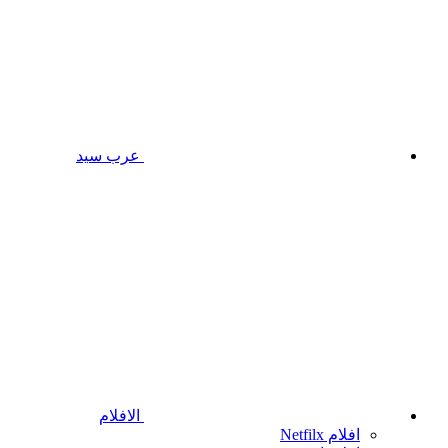
عرب سيد
الافلام
افلام Netfilx