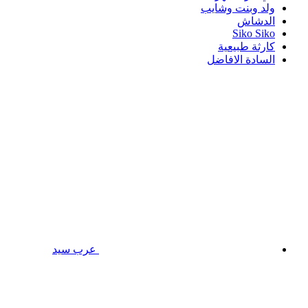
ولد وبنت وشايب
الدشاش
Siko Siko
كارثة طبيعية
السادة الافاضل
عرب سيد