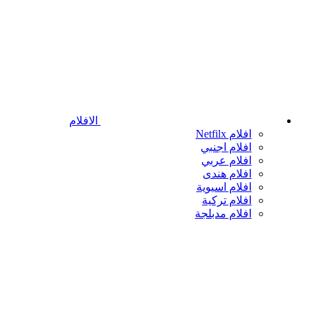
الافلام
افلام Netfilx
افلام اجنبي
افلام عربي
افلام هندى
افلام اسيوية
افلام تركية
افلام مدبلجة