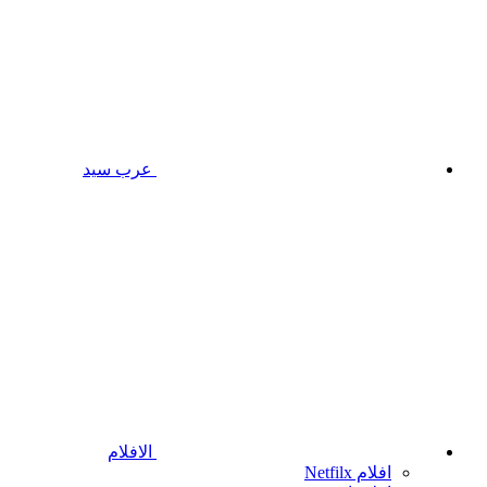
عرب سيد
الافلام
افلام Netfilx