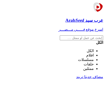
عرب سيد
Seed
Arab
اسرع موقع
فـــــي مـــصـــر
الكل
الكل
افلام
مسلسلات
حلقات
ممثلين
مضاف حديثا
تريند