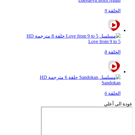
Daredevil Born Again
الحلقة
9
Love from 9 to 5
الحلقة
8
Sandokan
الحلقة
6
عودة الى أعلي