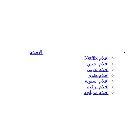
الافلام
افلام Netfilx
افلام اجنبي
افلام عربي
افلام هندى
افلام اسيوية
افلام تركية
افلام مدبلجة