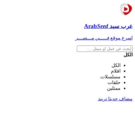
عرب سيد
Seed
Arab
اسرع موقع
فـــــي مـــصـــر
الكل
الكل
افلام
مسلسلات
حلقات
ممثلين
مضاف حديثا
تريند