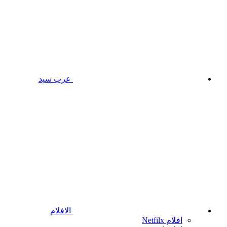
عرب سيد
الافلام
افلام Netfilx