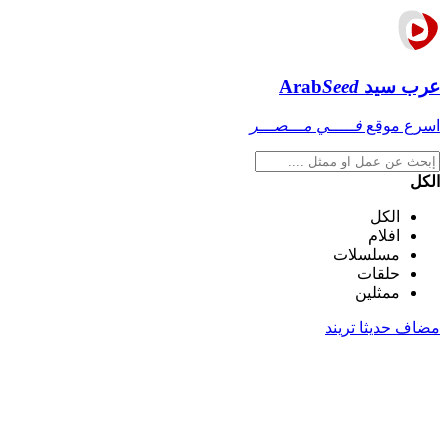
عرب سيد
Seed
Arab
اسرع موقع
فـــــي مـــصـــر
الكل
الكل
افلام
مسلسلات
حلقات
ممثلين
مضاف حديثا
تريند