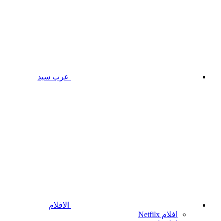
عرب سيد
الافلام
افلام Netfilx