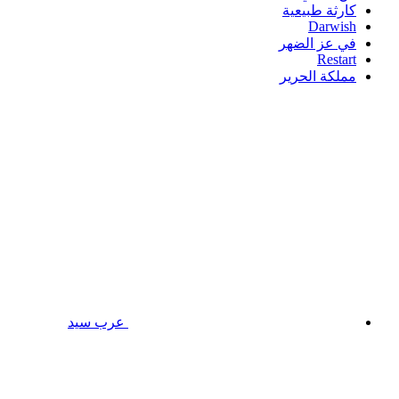
كارثة طبيعية
Darwish
في عز الضهر
Restart
مملكة الحرير
عرب سيد