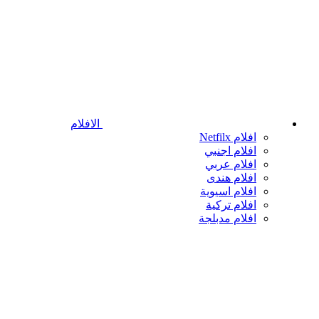
الافلام
افلام Netfilx
افلام اجنبي
افلام عربي
افلام هندى
افلام اسيوية
افلام تركية
افلام مدبلجة