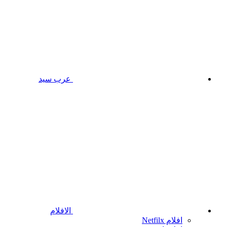
عرب سيد
الافلام
افلام Netfilx