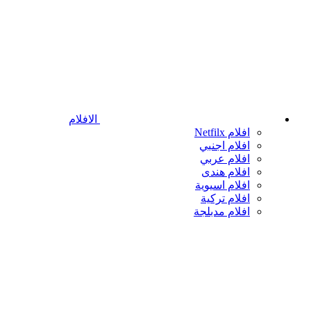
الافلام
افلام Netfilx
افلام اجنبي
افلام عربي
افلام هندى
افلام اسيوية
افلام تركية
افلام مدبلجة