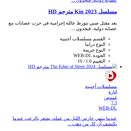
عصابة دولية، فيجدون ...
مسلسل Kin 2023 مترجم HD
بعد مقتل صبي تتورط عائلة إجرامية في حرب عصابات مع
عصابة دولية، فيجدون ...
القسم
مسلسلات أجنبية
النوع
دراما
النوع
جريمة
الجودة
WEB-DL
التقييم
1.0 / 10
مسلسلات أجنبية
اثارة
غموض
7.3
WEB-DL
عندما ينتهي حارس الليل من عمله، يشعر بالرعب عندما
يكتشف أن كل من ذهب ...