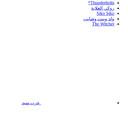
Thunderbolts*
روكي الغلابة
Siko Siko
ولد وبنت وشايب
The Witcher
عرب سيد