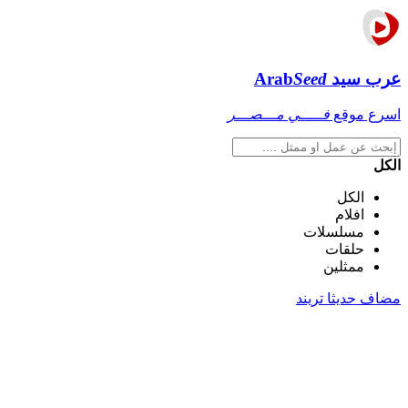
عرب سيد
Seed
Arab
اسرع موقع
فـــــي مـــصـــر
الكل
الكل
افلام
مسلسلات
حلقات
ممثلين
مضاف حديثا
تريند