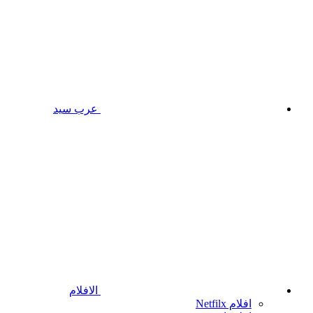
عرب سيد
الافلام
افلام Netfilx