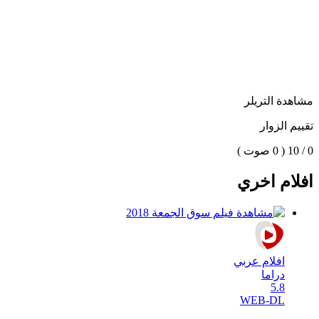
مشاهدة التريلر
تقييم الزوار
0 / 10
( 0 صوت )
افلام اخري
افلام عربي
دراما
5.8
WEB-DL