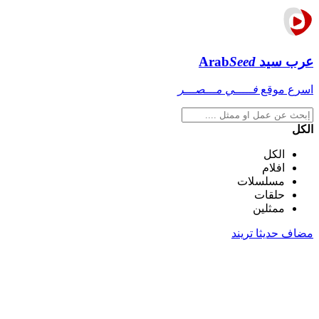
عرب سيد
Seed
Arab
اسرع موقع
فـــــي مـــصـــر
الكل
الكل
افلام
مسلسلات
حلقات
ممثلين
مضاف حديثا
تريند