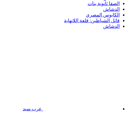
الصفا ثانوية بنات
الدشاش
الكابوس المصري
قاتل الشياطين: قلعة اللانهاية
الدشاش
عرب سيد