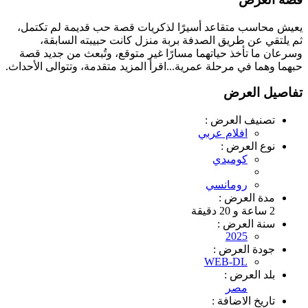
يعيش محاسب متقاعد أسيرًا لذكريات قصة حب قديمة لم تكتمل،
ثم يلتقي عن طريق الصدفة بربة منزل كانت حبيبته السابقة،
وسرعان ما تأخذ حياتهما مسارًا غير متوقع، وتُبعث من جديد قصة
حبهما وهما في مرحلة عمرية...اقرأ المزيد متقدمة، وتتوالى الأحداث.
تفاصيل العرض
تصنيف العرض :
افلام عربي
نوع العرض :
كوميدي
رومانسي
مدة العرض :
2 ساعة و 20 دقيقة
سنة العرض :
2025
جودة العرض :
WEB-DL
بلد العرض :
مصر
تاريخ الاضافة :