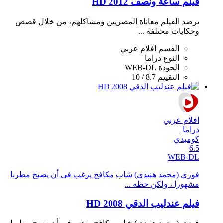
فيلم ساعة ونصف 2012 HD
يرصد الفيلم معاناة المصريين ومشاكلهم، من خلال قصص
وحكايات مختلفة ...
القسم
افلام عربي
النوع
دراما
الجودة
WEB-DL
التقييم
8.7 / 10
افلام عربي
دراما
كوميدي
6.5
WEB-DL
فوزي (محمد هنيدي) شاب مكافح يرغب في أن يصبح مطربا
مشهورا ، ولكن حظه ...
فيلم عندليب الدقي 2008 HD
فوزي (محمد هنيدي) شاب مكافح يرغب في أن يصبح مطربا