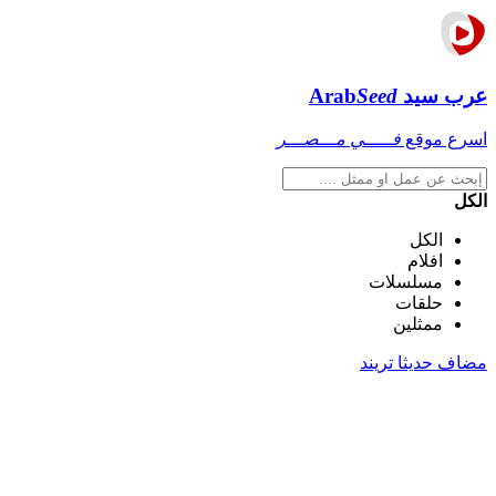
عرب سيد
Seed
Arab
اسرع موقع
فـــــي مـــصـــر
الكل
الكل
افلام
مسلسلات
حلقات
ممثلين
مضاف حديثا
تريند