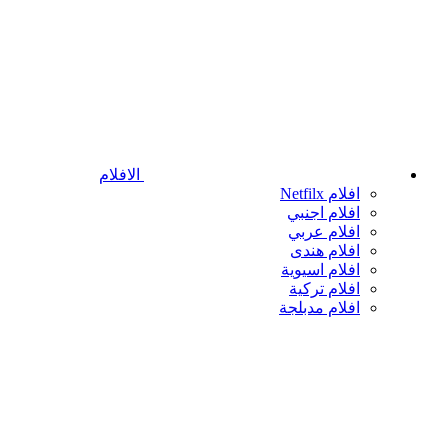
الافلام
افلام Netfilx
افلام اجنبي
افلام عربي
افلام هندى
افلام اسيوية
افلام تركية
افلام مدبلجة