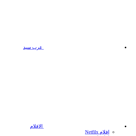
عرب سيد
الافلام
افلام Netfilx