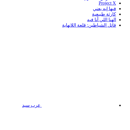
Project X
فيها إيه يعني
كارثة طبيعية
الهنا اللي أنا فيه
قاتل الشياطين: قلعة اللانهاية
عرب سيد