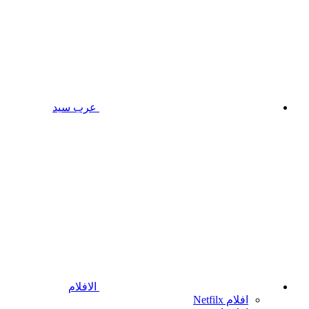
عرب سيد
الافلام
افلام Netfilx