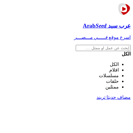
عرب سيد
Seed
Arab
اسرع موقع
فـــــي مـــصـــر
الكل
الكل
افلام
مسلسلات
حلقات
ممثلين
مضاف حديثا
تريند