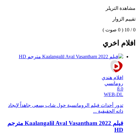
مشاهدة التريلر
تقييم الزوار
0 / 10
( 0 صوت )
افلام اخري
افلام هندي
رومانسي
8.0
WEB-DL
تدور أحداث فيلم الرومانسية حول شاب يسعى جاهداً لإيجاد
ذاته الحقيقية ...
فيلم Kaalangalil Aval Vasantham 2022 مترجم
HD