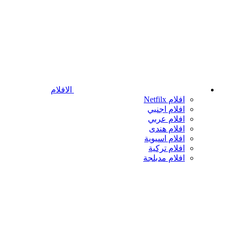
الافلام
افلام Netfilx
افلام اجنبي
افلام عربي
افلام هندى
افلام اسيوية
افلام تركية
افلام مدبلجة