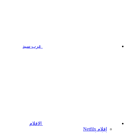
عرب سيد
الافلام
افلام Netfilx