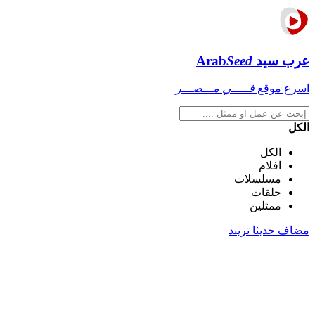
عرب سيد
Seed
Arab
اسرع موقع
فـــــي مـــصـــر
الكل
الكل
افلام
مسلسلات
حلقات
ممثلين
مضاف حديثا
تريند