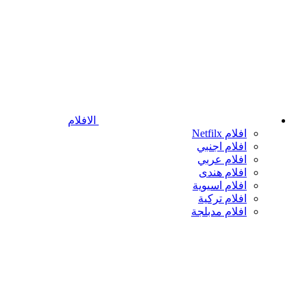
الافلام
افلام Netfilx
افلام اجنبي
افلام عربي
افلام هندى
افلام اسيوية
افلام تركية
افلام مدبلجة