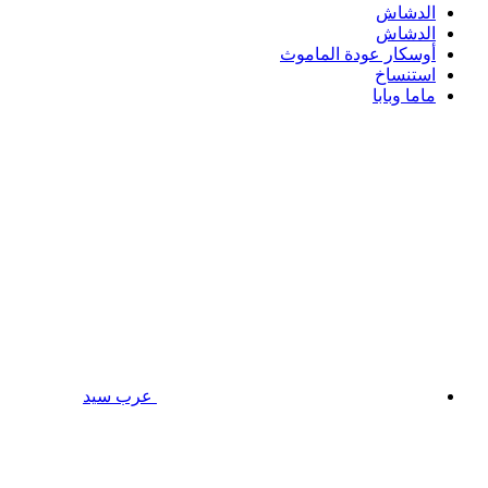
الدشاش
الدشاش
أوسكار عودة الماموث
استنساخ
ماما وبابا
عرب سيد