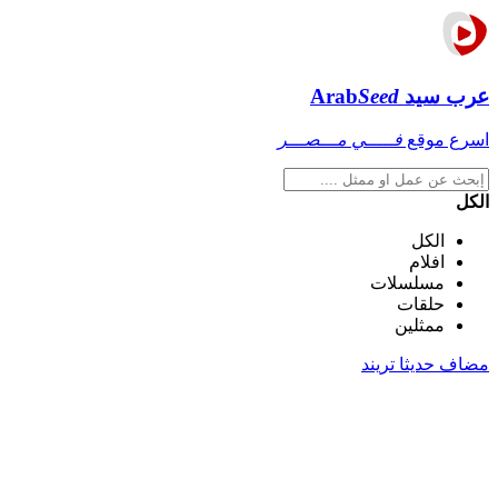
عرب سيد
Seed
Arab
اسرع موقع
فـــــي مـــصـــر
الكل
الكل
افلام
مسلسلات
حلقات
ممثلين
مضاف حديثا
تريند