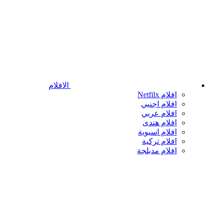
الافلام
افلام Netfilx
افلام اجنبي
افلام عربي
افلام هندى
افلام اسيوية
افلام تركية
افلام مدبلجة