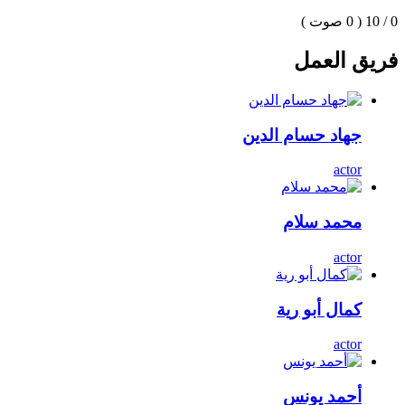
0 / 10
( 0 صوت )
فريق العمل
جهاد حسام الدين
actor
محمد سلام
actor
كمال أبو رية
actor
أحمد يونس