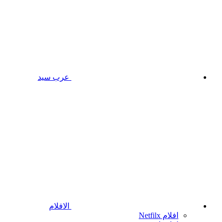
عرب سيد
الافلام
افلام Netfilx