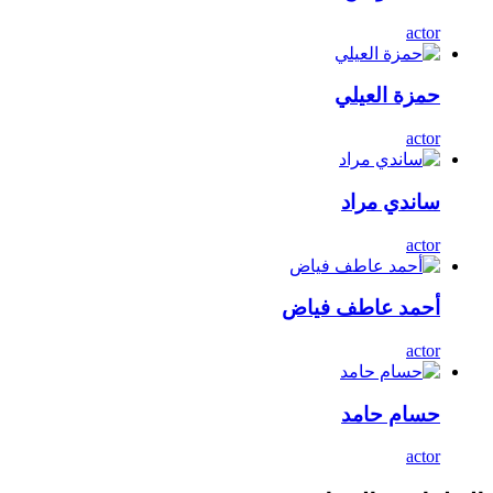
actor
حمزة العيلي
actor
ساندي مراد
actor
أحمد عاطف فياض
actor
حسام حامد
actor