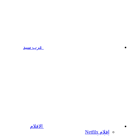
عرب سيد
الافلام
افلام Netfilx