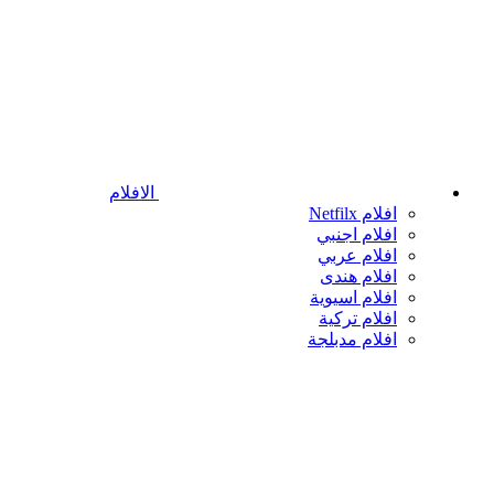
الافلام
افلام Netfilx
افلام اجنبي
افلام عربي
افلام هندى
افلام اسيوية
افلام تركية
افلام مدبلجة