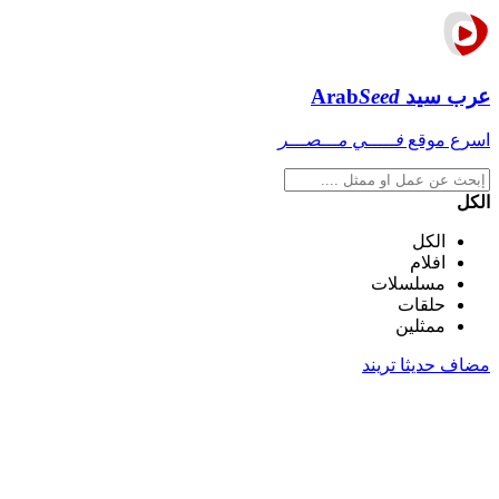
عرب سيد
Seed
Arab
اسرع موقع
فـــــي مـــصـــر
الكل
الكل
افلام
مسلسلات
حلقات
ممثلين
مضاف حديثا
تريند