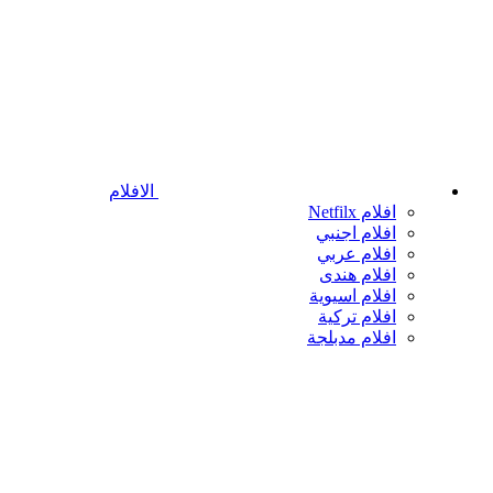
الافلام
افلام Netfilx
افلام اجنبي
افلام عربي
افلام هندى
افلام اسيوية
افلام تركية
افلام مدبلجة