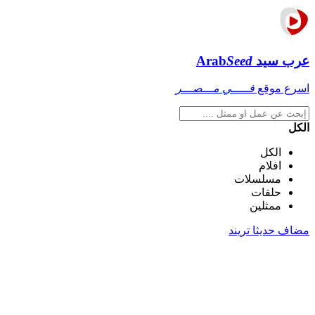
عرب سيد
Seed
Arab
اسرع موقع
فـــــي مـــصـــر
الكل
الكل
افلام
مسلسلات
حلقات
ممثلين
مضاف حديثا
تريند