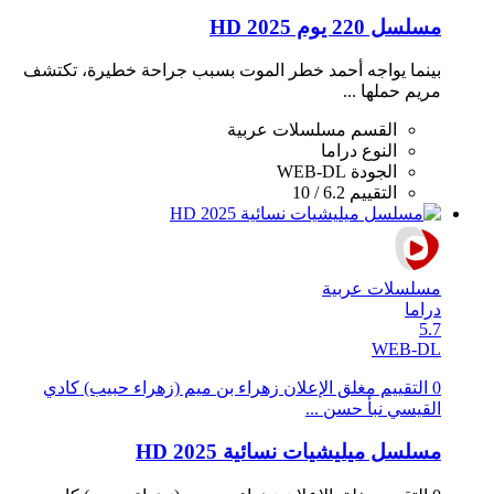
مسلسل 220 يوم 2025 HD
بينما يواجه أحمد خطر الموت بسبب جراحة خطيرة، تكتشف
مريم حملها ...
القسم
مسلسلات عربية
النوع
دراما
الجودة
WEB-DL
التقييم
6.2 / 10
مسلسلات عربية
دراما
5.7
WEB-DL
0 التقييم مغلق الإعلان زهراء بن ميم (زهراء حبيب) كادي
القيسي نبأ حسن ...
مسلسل ميليشيات نسائية 2025 HD