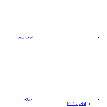
عرب سيد
الافلام
افلام Netfilx