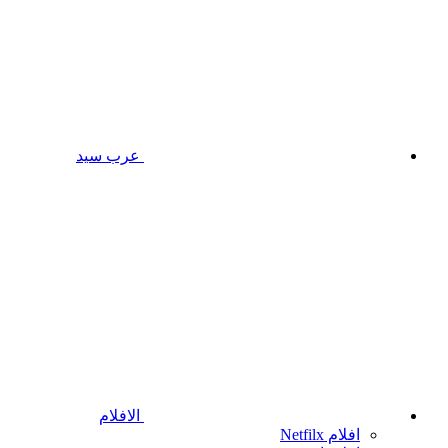
عرب سيد
الافلام
افلام Netfilx