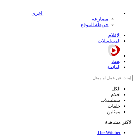
اخري
مصارعه
خريطة الموقع
الافلام
المسلسلات
بحث
القائمة
الكل
افلام
مسلسلات
حلقات
ممثلين
الاكثر مشاهدة
The Witcher