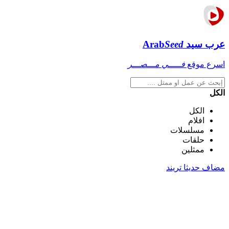
عرب سيد
Seed
Arab
اسرع موقع
فـــــي مـــصـــر
الكل
الكل
افلام
مسلسلات
حلقات
ممثلين
مضاف حديثا
تريند