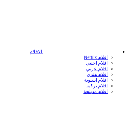
الافلام
افلام Netfilx
افلام اجنبي
افلام عربي
افلام هندى
افلام اسيوية
افلام تركية
افلام مدبلجة