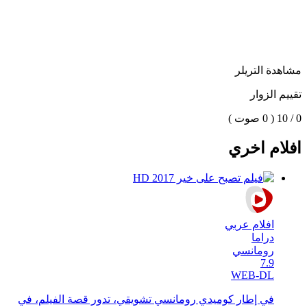
مشاهدة التريلر
تقييم الزوار
0 / 10
( 0 صوت )
افلام اخري
افلام عربي
دراما
رومانسي
7.9
WEB-DL
في إطار كوميدي رومانسي تشويقي، تدور قصة الفيلم، في