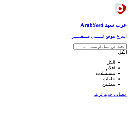
عرب سيد
Seed
Arab
اسرع موقع
فـــــي مـــصـــر
الكل
الكل
افلام
مسلسلات
حلقات
ممثلين
مضاف حديثا
تريند