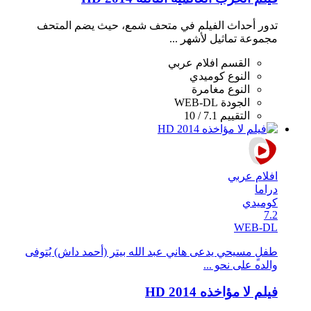
تدور أحداث الفيلم في متحف شمع، حيث يضم المتحف
مجموعة تماثيل لأشهر ...
القسم
افلام عربي
النوع
كوميدي
النوع
مغامرة
الجودة
WEB-DL
التقييم
7.1 / 10
افلام عربي
دراما
كوميدي
7.2
WEB-DL
طفلٍ مسيحي يدعى هاني عبد الله بيتر (أحمد داش) يُتوفى
والده على نحو ...
فيلم لا مؤاخذه 2014 HD