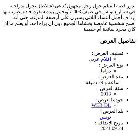
تدور قصة الفيلم حول رجلٍ مجهولٍ يُدعى (شلاط) يتجول بدراجته
في شوارع تونس في صيف 2003، ويحمل بيده شفرة حادة يضرب بها
أرداف أجمل النساء اللاتي يسيرن على أرصفة المدينة، حتى أنه
أصبح شخصية غامضة يخشاها الجميع دون أن يراه أحد، أو يعلم ما إذا
كان مجرد شائعة أم حقيقة
تفاصيل العرض
تصنيف العرض :
افلام عربي
نوع العرض :
دراما
مدة العرض :
1 ساعة و 29 دقيقة
سنة العرض :
2013
جودة العرض :
WEB-DL
بلد العرض :
تونس
تاريخ الاضافة :
2023-09-24