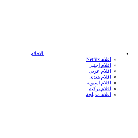
الافلام
افلام Netfilx
افلام اجنبي
افلام عربي
افلام هندى
افلام اسيوية
افلام تركية
افلام مدبلجة