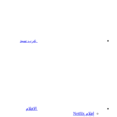
عرب سيد
الافلام
افلام Netfilx