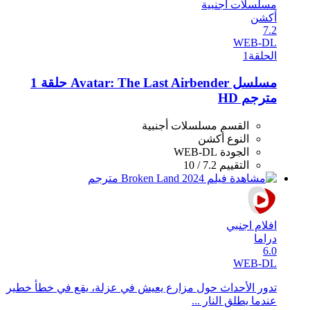
مسلسلات أجنبية
أكشن
7.2
WEB-DL
الحلقة
1
مسلسل Avatar: The Last Airbender حلقة 1
مترجم HD
القسم
مسلسلات أجنبية
النوع
أكشن
الجودة
WEB-DL
التقييم
7.2 / 10
افلام اجنبي
دراما
6.0
WEB-DL
تدور الأحداث حول مزارع يعيش في عزلة، يقع في خطأ خطير
عندما يطلق النار ...