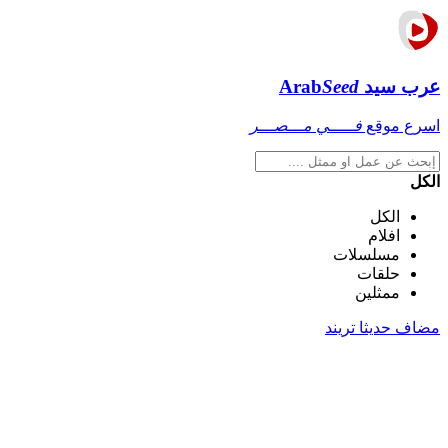
عرب سيد
Seed
Arab
اسرع موقع
فـــــي مـــصـــر
الكل
الكل
افلام
مسلسلات
حلقات
ممثلين
مضاف حديثا
تريند