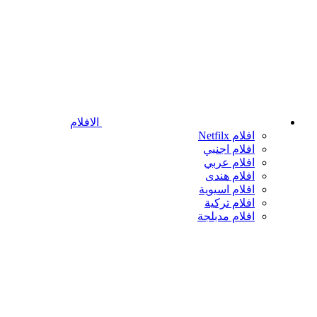
الافلام
افلام Netfilx
افلام اجنبي
افلام عربي
افلام هندى
افلام اسيوية
افلام تركية
افلام مدبلجة