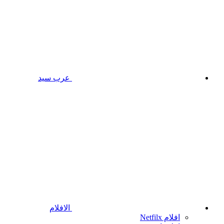
عرب سيد
الافلام
افلام Netfilx