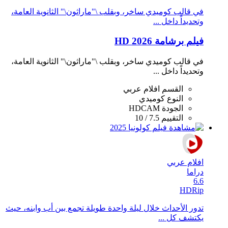
في قالب كوميدي ساخر، وبقلب \"ماراثون\" الثانوية العامة،
وتحديداً داخل ...
فيلم برشامة 2026 HD
في قالب كوميدي ساخر، وبقلب \"ماراثون\" الثانوية العامة،
وتحديداً داخل ...
القسم
افلام عربي
النوع
كوميدي
الجودة
HDCAM
التقييم
7.5 / 10
افلام عربي
دراما
6.6
HDRip
تدور الأحداث خلال ليلة واحدة طويلة تجمع بين أب وابنه، حيث
يكتشف كل ...