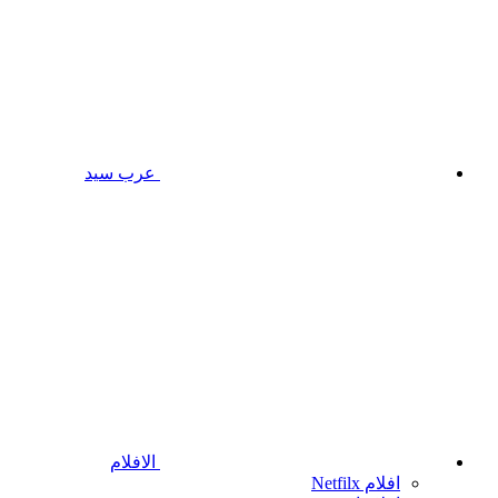
عرب سيد
الافلام
افلام Netfilx