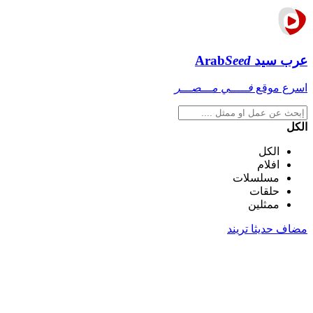
عرب سيد
Seed
Arab
اسرع موقع
فـــــي مـــصـــر
الكل
الكل
افلام
مسلسلات
حلقات
ممثلين
مضاف حديثا
تريند