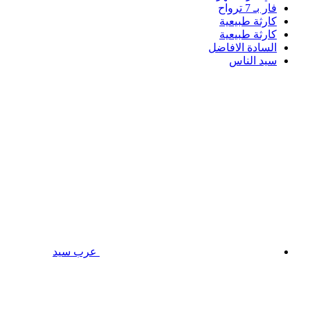
فار بـ 7 ترواح
كارثة طبيعية
كارثة طبيعية
السادة الافاضل
سيد الناس
عرب سيد