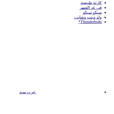
كارثة طبيعية
في عز الضهر
سيكو سيكو
ولد وبنت وشايب
Thunderbolts*
عرب سيد