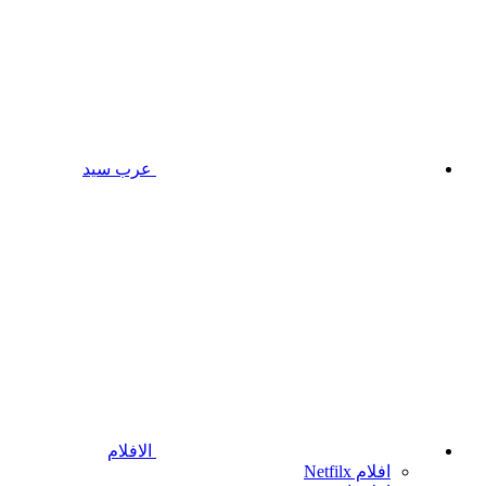
عرب سيد
الافلام
افلام Netfilx