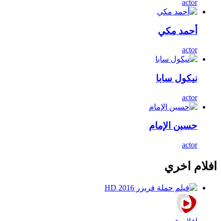
actor
أحمد مكي
actor
نيكول سابا
actor
حسين الإمام
actor
افلام اخري