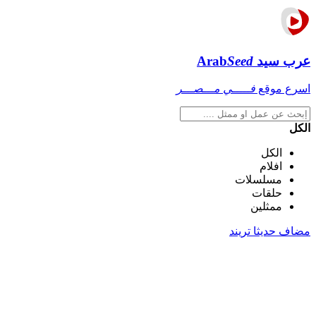
عرب سيد
Seed
Arab
اسرع موقع
فـــــي مـــصـــر
الكل
الكل
افلام
مسلسلات
حلقات
ممثلين
مضاف حديثا
تريند