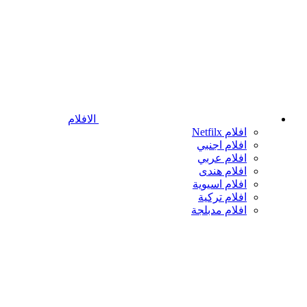
الافلام
افلام Netfilx
افلام اجنبي
افلام عربي
افلام هندى
افلام اسيوية
افلام تركية
افلام مدبلجة