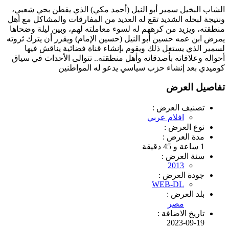
الشاب البخيل سمير أبو النيل (أحمد مكي) الذي يقطن بحي شعبي،
ونتيجة لبخله الشديد تقع له العديد من المفارقات والمشاكل مع أهل
منطقته، ويزيد من كرههم له لسوء معاملته لهم، وبين ليلة وضحاها
يمرض ابن عمه حسين أبو النيل (حسين اﻹمام) ويقرر أن يترك ثروته
لسمير الذي يستغل ذلك ويقوم بإنشاء قناة فضائية يناقش فيها
أحواله وعلاقاته بأصدقائه وأهل منطقته.. تتوالى الأحداث في سياق
كوميدي بعد إنشاء حزب سياسي يدعو له المواطنين
تفاصيل العرض
تصنيف العرض :
افلام عربي
نوع العرض :
مدة العرض :
1 ساعة و 45 دقيقة
سنة العرض :
2013
جودة العرض :
WEB-DL
بلد العرض :
مصر
تاريخ الاضافة :
2023-09-19