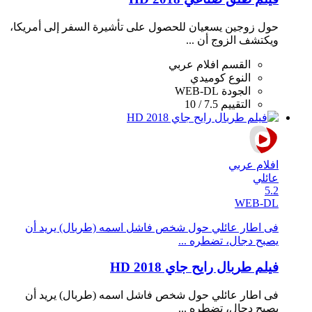
حول زوجين يسعيان للحصول على تأشيرة السفر إلى أمريكا،
ويكتشف الزوج أن ...
القسم
افلام عربي
النوع
كوميدي
الجودة
WEB-DL
التقييم
7.5 / 10
افلام عربي
عائلي
5.2
WEB-DL
فى اطار عائلي حول شخص فاشل اسمه (طربال) يريد أن
يصبح دجال، تضطره ...
فيلم طربال رايح جاي 2018 HD
فى اطار عائلي حول شخص فاشل اسمه (طربال) يريد أن
يصبح دجال، تضطره ...