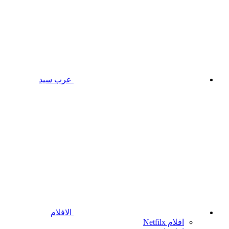
عرب سيد
الافلام
افلام Netfilx