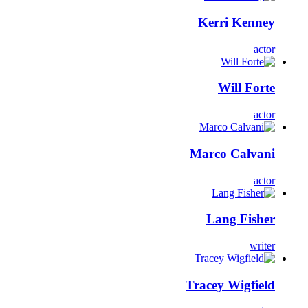
Kerri Kenney
actor
Will Forte
actor
Marco Calvani
actor
Lang Fisher
writer
Tracey Wigfield