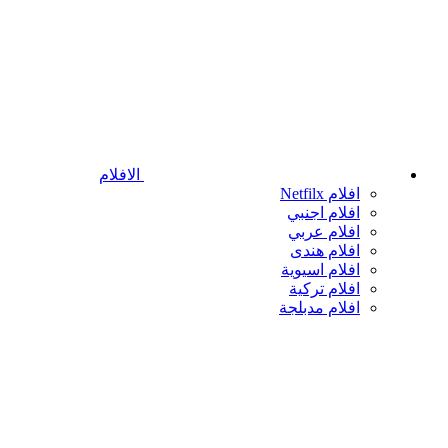
الافلام
افلام Netfilx
افلام اجنبي
افلام عربي
افلام هندى
افلام اسيوية
افلام تركية
افلام مدبلجة