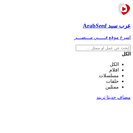
عرب سيد
Seed
Arab
اسرع موقع
فـــــي مـــصـــر
الكل
الكل
افلام
مسلسلات
حلقات
ممثلين
مضاف حديثا
تريند