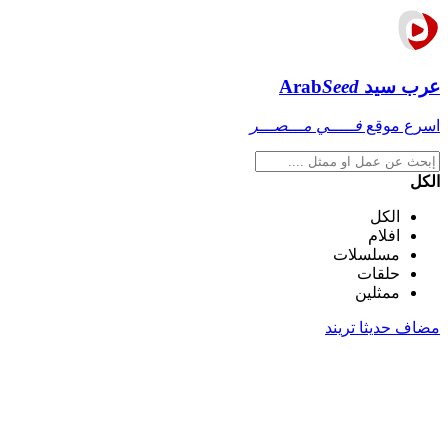
عرب سيد
Seed
Arab
اسرع موقع
فـــــي مـــصـــر
الكل
الكل
افلام
مسلسلات
حلقات
ممثلين
مضاف حديثا
تريند