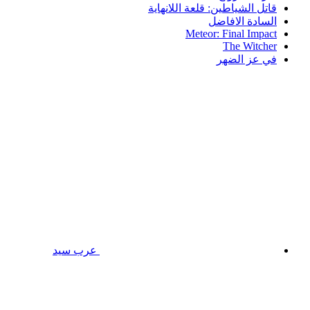
قاتل الشياطين: قلعة اللانهاية
السادة الافاضل
Meteor: Final Impact
The Witcher
في عز الضهر
عرب سيد