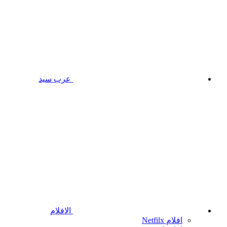
عرب سيد
الافلام
افلام Netfilx