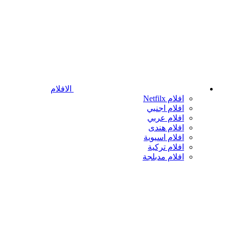
الافلام
افلام Netfilx
افلام اجنبي
افلام عربي
افلام هندى
افلام اسيوية
افلام تركية
افلام مدبلجة