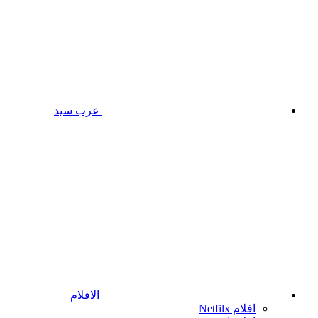
عرب سيد
الافلام
افلام Netfilx