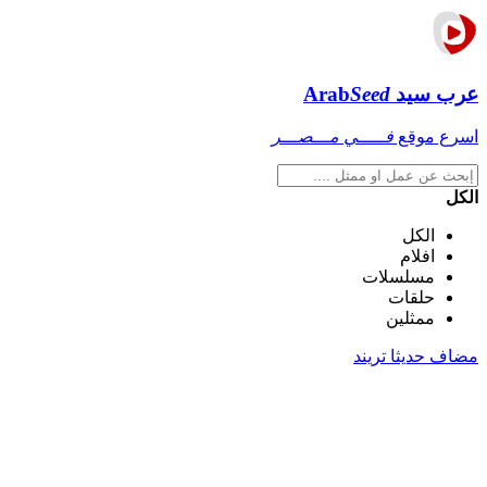
عرب سيد
Seed
Arab
اسرع موقع
فـــــي مـــصـــر
الكل
الكل
افلام
مسلسلات
حلقات
ممثلين
مضاف حديثا
تريند