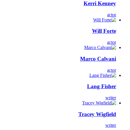
Kerri Kenney
actor
Will Forte
actor
Marco Calvani
actor
Lang Fisher
writer
Tracey Wigfield
writer