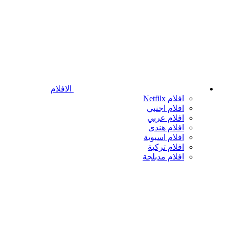
الافلام
افلام Netfilx
افلام اجنبي
افلام عربي
افلام هندى
افلام اسيوية
افلام تركية
افلام مدبلجة