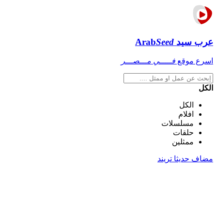
عرب سيد
Seed
Arab
اسرع موقع
فـــــي مـــصـــر
الكل
الكل
افلام
مسلسلات
حلقات
ممثلين
مضاف حديثا
تريند