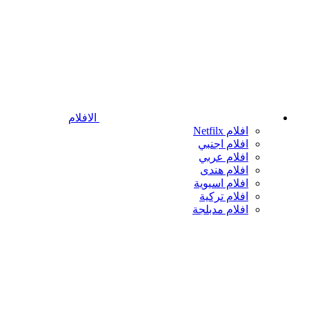
الافلام
افلام Netfilx
افلام اجنبي
افلام عربي
افلام هندى
افلام اسيوية
افلام تركية
افلام مدبلجة