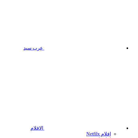
عرب سيد
الافلام
افلام Netfilx