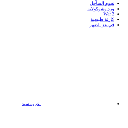
نجوم الساحل
ورد وشوكولاتة
War 2
كارثة طبيعية
في عز الضهر
عرب سيد