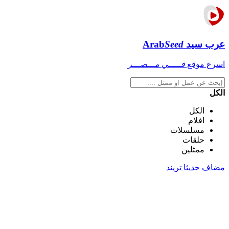
عرب سيد
Seed
Arab
اسرع موقع
فـــــي مـــصـــر
الكل
الكل
افلام
مسلسلات
حلقات
ممثلين
مضاف حديثا
تريند