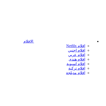
الافلام
افلام Netfilx
افلام اجنبي
افلام عربي
افلام هندى
افلام اسيوية
افلام تركية
افلام مدبلجة