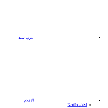
عرب سيد
الافلام
افلام Netfilx