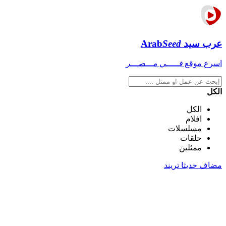
عرب سيد
Seed
Arab
اسرع موقع
فـــــي مـــصـــر
الكل
الكل
افلام
مسلسلات
حلقات
ممثلين
مضاف حديثا
تريند