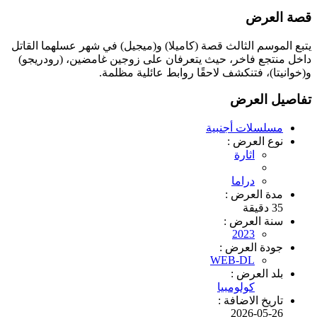
قصة العرض
يتبع الموسم الثالث قصة (كاميلا) و(ميجيل) في شهر عسلهما القاتل
داخل منتجع فاخر، حيث يتعرفان على زوجين غامضين، (رودريجو)
و(خوانيتا)، فتنكشف لاحقًا روابط عائلية مظلمة.
تفاصيل العرض
مسلسلات أجنبية
نوع العرض :
اثارة
دراما
مدة العرض :
35 دقيقة
سنة العرض :
2023
جودة العرض :
WEB-DL
بلد العرض :
كولومبيا
تاريخ الاضافة :
2026-05-26