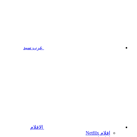
عرب سيد
الافلام
افلام Netfilx