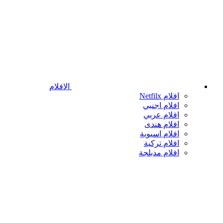
الافلام
افلام Netfilx
افلام اجنبي
افلام عربي
افلام هندى
افلام اسيوية
افلام تركية
افلام مدبلجة