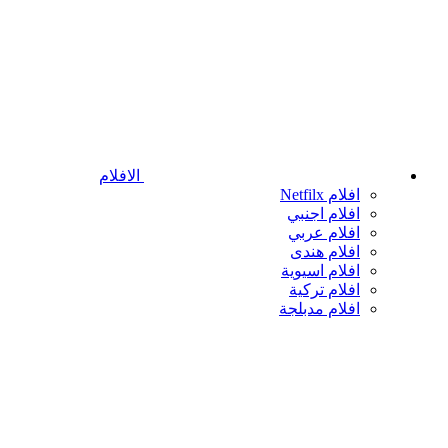
الافلام
افلام Netfilx
افلام اجنبي
افلام عربي
افلام هندى
افلام اسيوية
افلام تركية
افلام مدبلجة