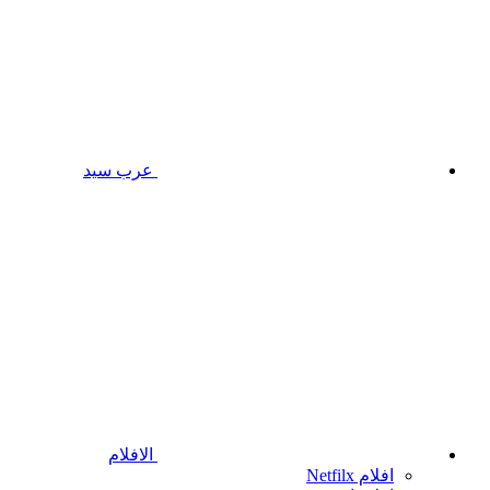
عرب سيد
الافلام
افلام Netfilx