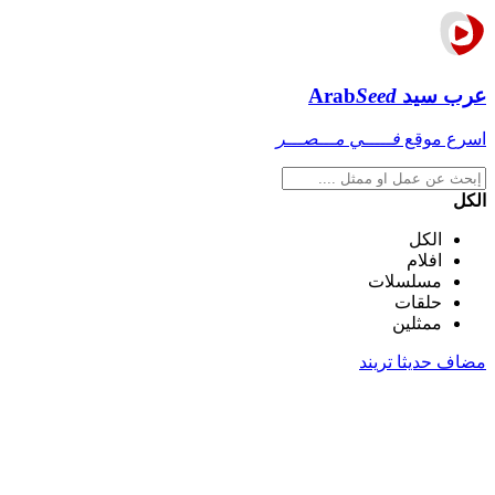
عرب سيد
Seed
Arab
اسرع موقع
فـــــي مـــصـــر
الكل
الكل
افلام
مسلسلات
حلقات
ممثلين
مضاف حديثا
تريند