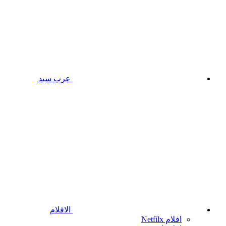
عرب سيد
الافلام
افلام Netfilx