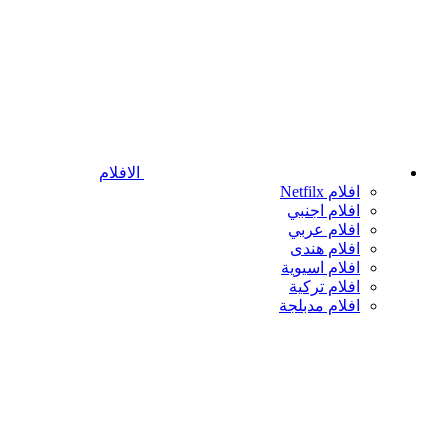
الافلام
افلام Netfilx
افلام اجنبي
افلام عربي
افلام هندى
افلام اسيوية
افلام تركية
افلام مدبلجة