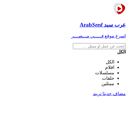
عرب سيد
Seed
Arab
اسرع موقع
فـــــي مـــصـــر
الكل
الكل
افلام
مسلسلات
حلقات
ممثلين
مضاف حديثا
تريند