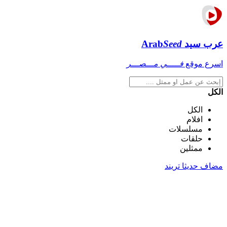
عرب سيد
Seed
Arab
اسرع موقع
فـــــي مـــصـــر
الكل
الكل
افلام
مسلسلات
حلقات
ممثلين
مضاف حديثا
تريند