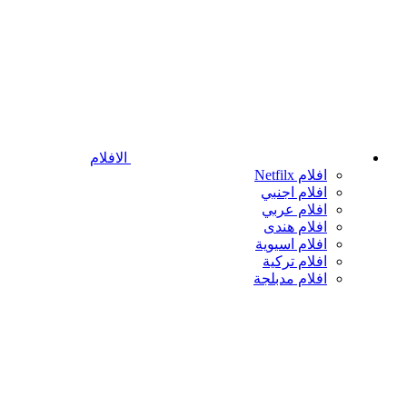
الافلام
افلام Netfilx
افلام اجنبي
افلام عربي
افلام هندى
افلام اسيوية
افلام تركية
افلام مدبلجة