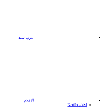
عرب سيد
الافلام
افلام Netfilx