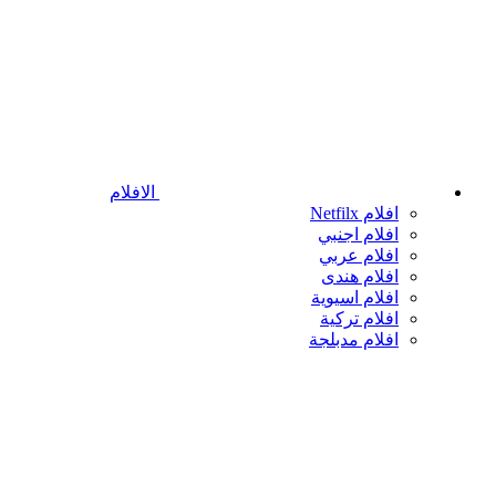
الافلام
افلام Netfilx
افلام اجنبي
افلام عربي
افلام هندى
افلام اسيوية
افلام تركية
افلام مدبلجة