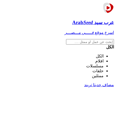
عرب سيد
Seed
Arab
اسرع موقع
فـــــي مـــصـــر
الكل
الكل
افلام
مسلسلات
حلقات
ممثلين
مضاف حديثا
تريند