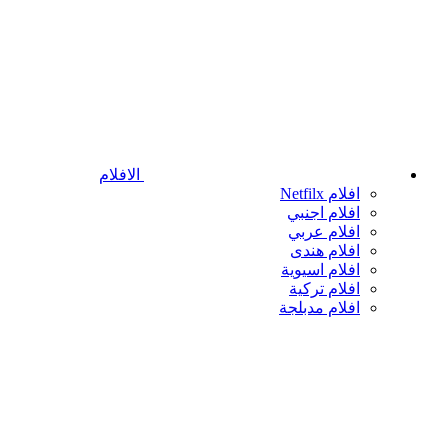
الافلام
افلام Netfilx
افلام اجنبي
افلام عربي
افلام هندى
افلام اسيوية
افلام تركية
افلام مدبلجة