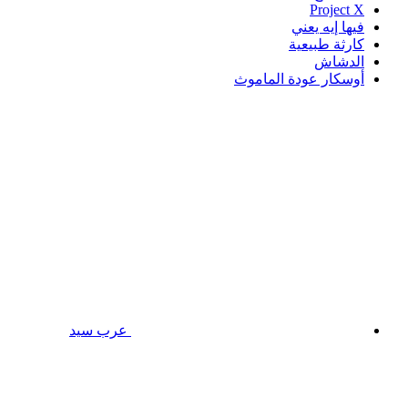
Project X
فيها إيه يعني
كارثة طبيعية
الدشاش
أوسكار عودة الماموث
عرب سيد