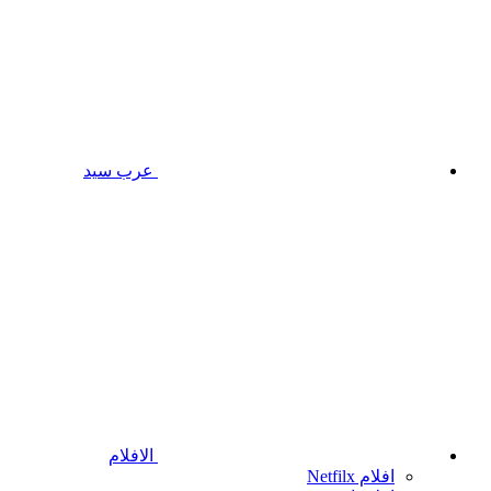
عرب سيد
الافلام
افلام Netfilx