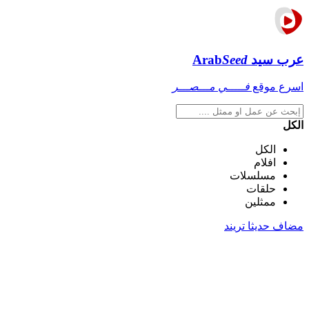
عرب سيد
Seed
Arab
اسرع موقع
فـــــي مـــصـــر
الكل
الكل
افلام
مسلسلات
حلقات
ممثلين
مضاف حديثا
تريند