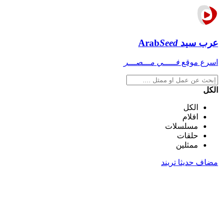
عرب سيد
Seed
Arab
اسرع موقع
فـــــي مـــصـــر
الكل
الكل
افلام
مسلسلات
حلقات
ممثلين
مضاف حديثا
تريند