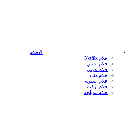
الافلام
افلام Netfilx
افلام اجنبي
افلام عربي
افلام هندى
افلام اسيوية
افلام تركية
افلام مدبلجة