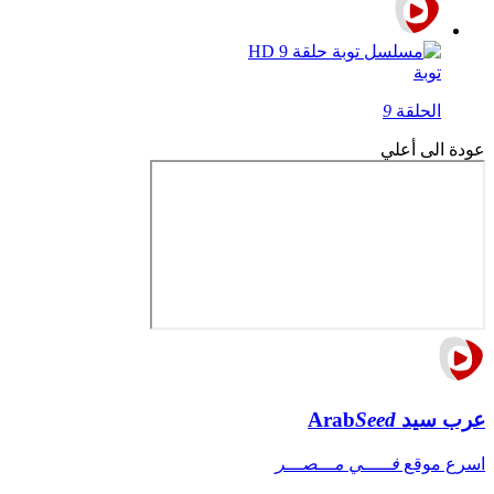
توبة
الحلقة
9
عودة الى أعلي
عرب سيد
Seed
Arab
اسرع موقع
فـــــي مـــصـــر