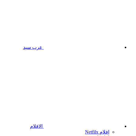
عرب سيد
الافلام
افلام Netfilx