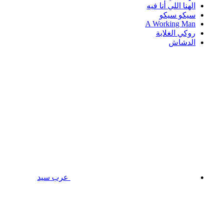
الهنا اللي أنا فيه
سيكو سيكو
A Working Man
روكي الغلابة
الدشاش
عرب سيد