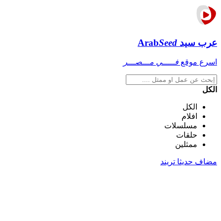
عرب سيد
Seed
Arab
اسرع موقع
فـــــي مـــصـــر
الكل
الكل
افلام
مسلسلات
حلقات
ممثلين
مضاف حديثا
تريند