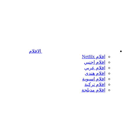
الافلام
افلام Netfilx
افلام اجنبي
افلام عربي
افلام هندى
افلام اسيوية
افلام تركية
افلام مدبلجة