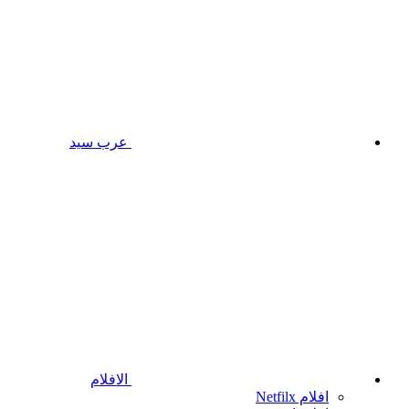
عرب سيد
الافلام
افلام Netfilx