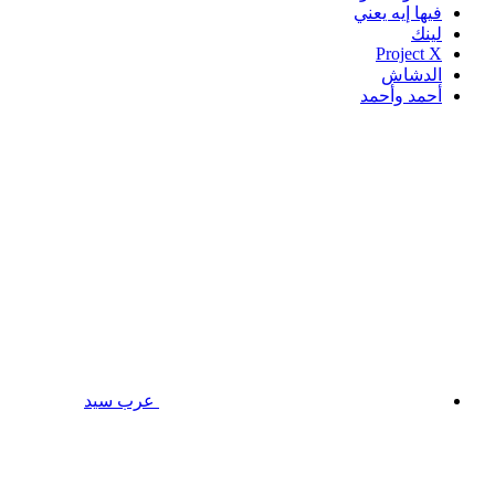
فيها إيه يعني
لينك
Project X
الدشاش
أحمد وأحمد
عرب سيد