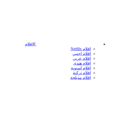
الافلام
افلام Netfilx
افلام اجنبي
افلام عربي
افلام هندى
افلام اسيوية
افلام تركية
افلام مدبلجة