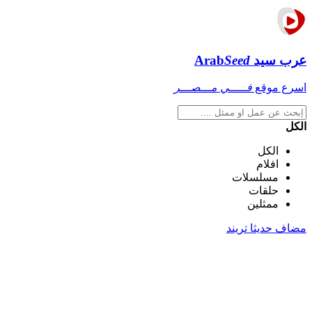
عرب سيد
Seed
Arab
اسرع موقع
فـــــي مـــصـــر
الكل
الكل
افلام
مسلسلات
حلقات
ممثلين
مضاف حديثا
تريند