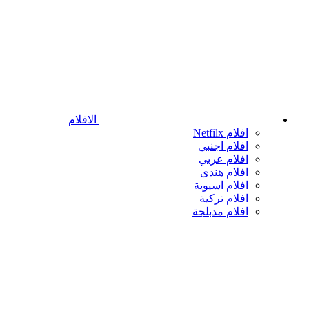
الافلام
افلام Netfilx
افلام اجنبي
افلام عربي
افلام هندى
افلام اسيوية
افلام تركية
افلام مدبلجة