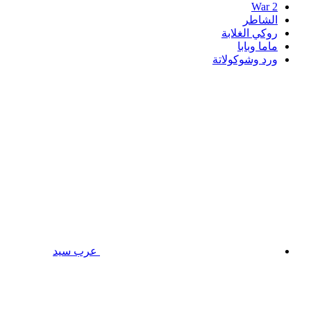
War 2
الشاطر
روكي الغلابة
ماما وبابا
ورد وشوكولاتة
عرب سيد