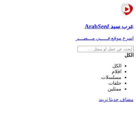
عرب سيد
Seed
Arab
اسرع موقع
فـــــي مـــصـــر
الكل
الكل
افلام
مسلسلات
حلقات
ممثلين
مضاف حديثا
تريند