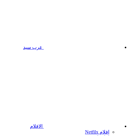
عرب سيد
الافلام
افلام Netfilx