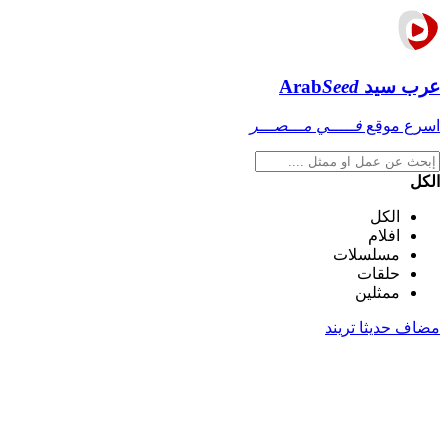
عرب سيد
Seed
Arab
اسرع موقع
فـــــي مـــصـــر
الكل
الكل
افلام
مسلسلات
حلقات
ممثلين
مضاف حديثا
تريند