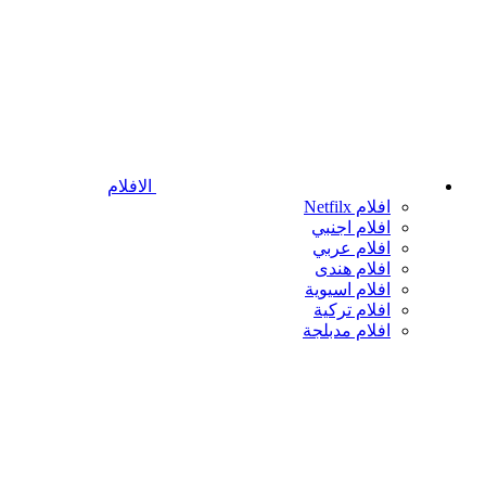
الافلام
افلام Netfilx
افلام اجنبي
افلام عربي
افلام هندى
افلام اسيوية
افلام تركية
افلام مدبلجة