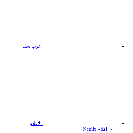
عرب سيد
الافلام
افلام Netfilx