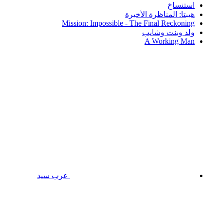
استنساخ
هيبتا: المناظرة الأخيرة
Mission: Impossible - The Final Reckoning
ولد وبنت وشايب
A Working Man
عرب سيد