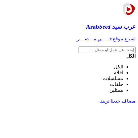
عرب سيد
Seed
Arab
اسرع موقع
فـــــي مـــصـــر
الكل
الكل
افلام
مسلسلات
حلقات
ممثلين
مضاف حديثا
تريند