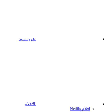
عرب سيد
الافلام
افلام Netfilx