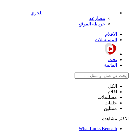
اخري
مصارعه
خريطة الموقع
الافلام
المسلسلات
بحث
القائمة
الكل
افلام
مسلسلات
حلقات
ممثلين
الاكثر مشاهدة
What Lurks Beneath