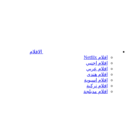
الافلام
افلام Netfilx
افلام اجنبي
افلام عربي
افلام هندى
افلام اسيوية
افلام تركية
افلام مدبلجة