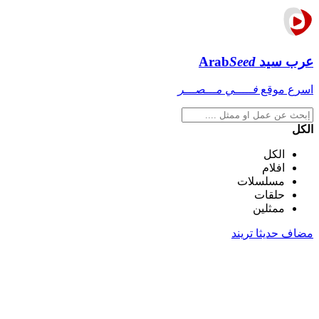
عرب سيد
Seed
Arab
اسرع موقع
فـــــي مـــصـــر
الكل
الكل
افلام
مسلسلات
حلقات
ممثلين
مضاف حديثا
تريند