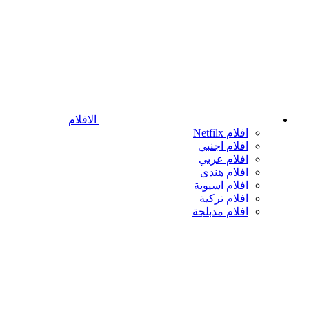
الافلام
افلام Netfilx
افلام اجنبي
افلام عربي
افلام هندى
افلام اسيوية
افلام تركية
افلام مدبلجة