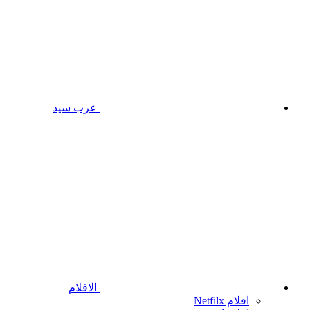
عرب سيد
الافلام
افلام Netfilx