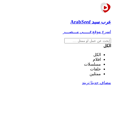
عرب سيد
Seed
Arab
اسرع موقع
فـــــي مـــصـــر
الكل
الكل
افلام
مسلسلات
حلقات
ممثلين
مضاف حديثا
تريند