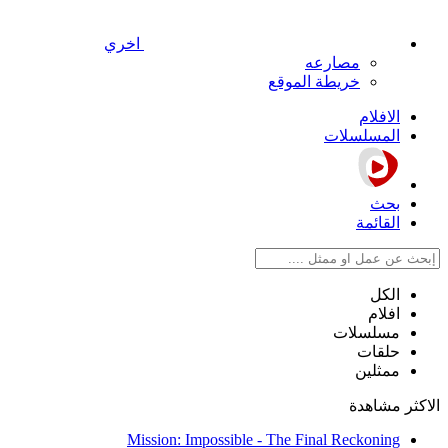
اخري
مصارعه
خريطة الموقع
الافلام
المسلسلات
بحث
القائمة
الكل
افلام
مسلسلات
حلقات
ممثلين
الاكثر مشاهدة
Mission: Impossible - The Final Reckoning