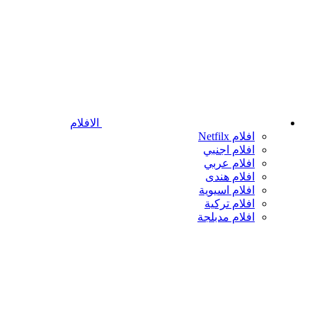
الافلام
افلام Netfilx
افلام اجنبي
افلام عربي
افلام هندى
افلام اسيوية
افلام تركية
افلام مدبلجة