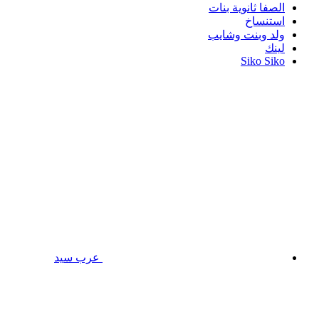
الصفا ثانوية بنات
استنساخ
ولد وبنت وشايب
لينك
Siko Siko
عرب سيد