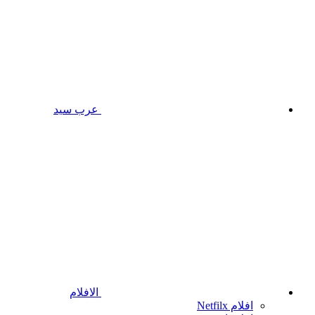
عرب سيد
الافلام
افلام Netfilx