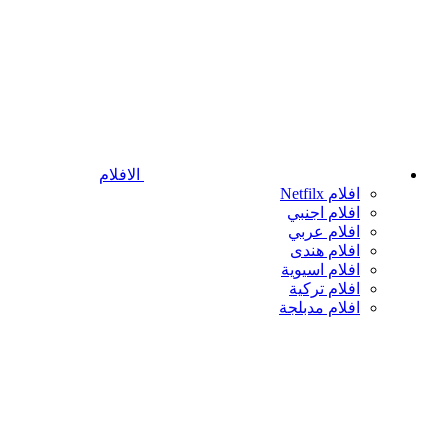
الافلام
افلام Netfilx
افلام اجنبي
افلام عربي
افلام هندى
افلام اسيوية
افلام تركية
افلام مدبلجة