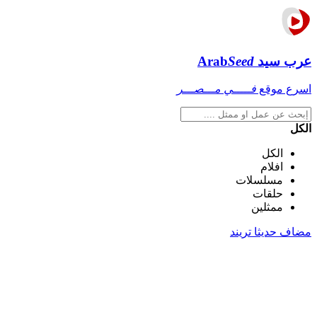
عرب سيد
Seed
Arab
اسرع موقع
فـــــي مـــصـــر
الكل
الكل
افلام
مسلسلات
حلقات
ممثلين
مضاف حديثا
تريند