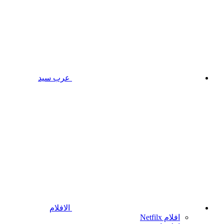
عرب سيد
الافلام
افلام Netfilx