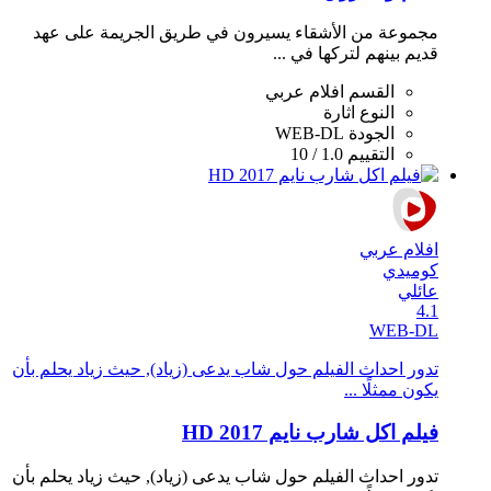
مجموعة من الأشقاء يسيرون في طريق الجريمة على عهد
قديم بينهم لتركها في ...
القسم
افلام عربي
النوع
اثارة
الجودة
WEB-DL
التقييم
1.0 / 10
افلام عربي
كوميدي
عائلي
4.1
WEB-DL
تدور احداث الفيلم حول شاب يدعى (زياد), حيث زياد يحلم بأن
يكون ممثلًا ...
فيلم اكل شارب نايم 2017 HD
تدور احداث الفيلم حول شاب يدعى (زياد), حيث زياد يحلم بأن