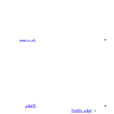
عرب سيد
الافلام
افلام Netfilx