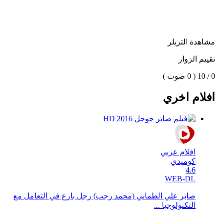
مشاهدة التريلر
تقييم الزوار
0 / 10
( 0 صوت )
افلام اخري
افلام عربي
كوميدي
4.6
WEB-DL
صابر علي الطماني (محمد رجب) رجل بارع في التعامل مع
التكنولوجيا ...