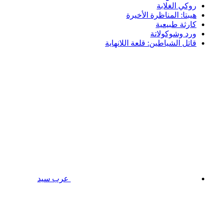
روكي الغلابة
هيبتا: المناظرة الأخيرة
كارثة طبيعية
ورد وشوكولاتة
قاتل الشياطين: قلعة اللانهاية
عرب سيد