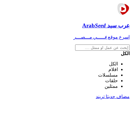
عرب سيد
Seed
Arab
اسرع موقع
فـــــي مـــصـــر
الكل
الكل
افلام
مسلسلات
حلقات
ممثلين
مضاف حديثا
تريند