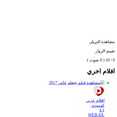
مشاهدة التريلر
تقييم الزوار
0 / 10
( 0 صوت )
افلام اخري
افلام عربي
كوميدي
4.1
WEB-DL