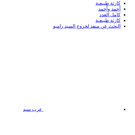
كارثة طبيعية
أحمد وأحمد
كامل العدد
كارثة طبيعية
البحث عن منفذ لخروج السيد رامبو
عرب سيد