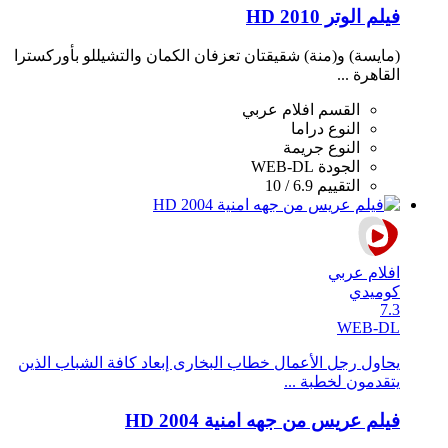
فيلم الوتر 2010 HD
(مايسة) و(منة) شقيقتان تعزفان الكمان والتشيللو بأوركسترا
القاهرة ...
القسم
افلام عربي
النوع
دراما
النوع
جريمة
الجودة
WEB-DL
التقييم
6.9 / 10
افلام عربي
كوميدي
7.3
WEB-DL
يحاول رجل الأعمال خطاب البخارى إبعاد كافة الشباب الذين
يتقدمون لخطبة ...
فيلم عريس من جهه امنية 2004 HD