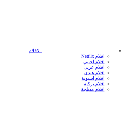
الافلام
افلام Netfilx
افلام اجنبي
افلام عربي
افلام هندى
افلام اسيوية
افلام تركية
افلام مدبلجة