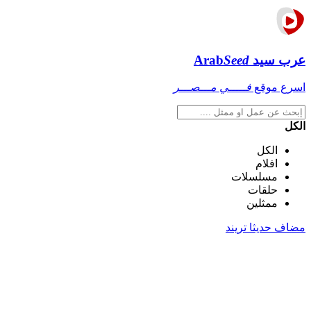
عرب سيد
Seed
Arab
اسرع موقع
فـــــي مـــصـــر
الكل
الكل
افلام
مسلسلات
حلقات
ممثلين
مضاف حديثا
تريند