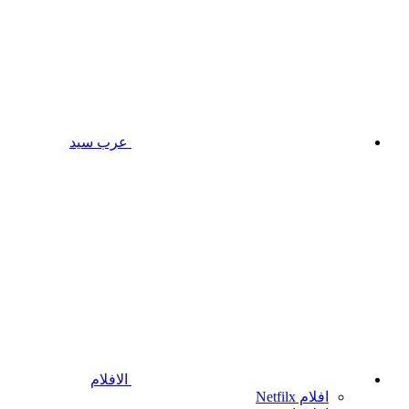
عرب سيد
الافلام
افلام Netfilx